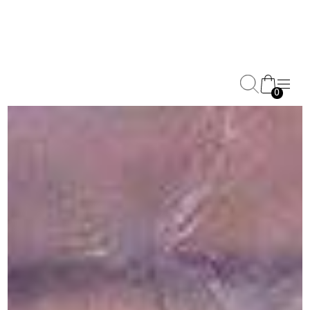
0
Halfter und Führstricke