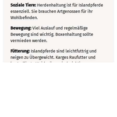
Soziale Tiere:
Herdenhaltung ist für Islandpferde
essenziell. Sie brauchen Artgenossen für ihr
Keine Produkte im Warenkorb
Wohlbefinden.
Bewegung:
Viel Auslauf und regelmäßige
Vielen Dank!
Lege Produkte in den Warenkorb, damit diese hier
Bewegung sind wichtig. Boxenhaltung sollte
angezeigt werden.
vermieden werden.
Warenkorb schließen
Schließen
Fütterung:
Islandpferde sind leichtfuttrig und
neigen zu Übergewicht. Karges Raufutter und
kontrollierte Weidegänge sind wichtig, um
Stoffwechselerkrankungen wie EMS oder Hufrehe
vorzubeugen.
Pflege:
Das dichte Fell erfordert besonders im
Fellwechsel regelmäßige Pflege. Die Hufe sind
meist hart und widerstandsfähig.
Mit der richtigen Haltung und Pflege wird Dein
Islandpferd zu einem treuen Begleiter für viele