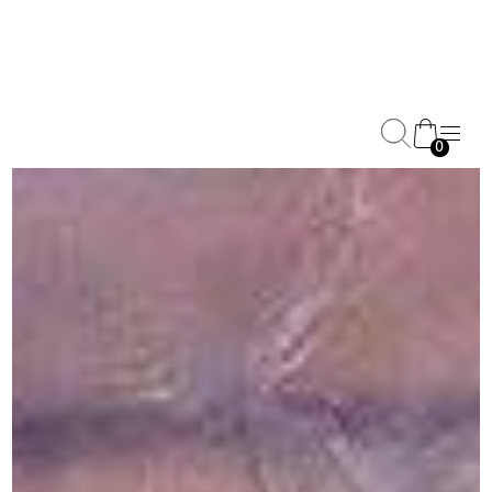
0
Halfter und Führstricke