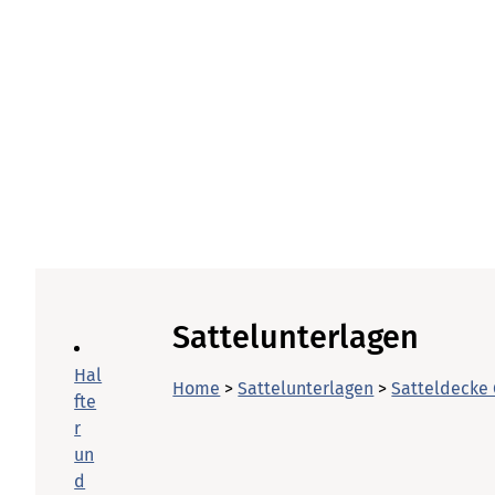
Sattelunterlagen
Hal
Home
>
Sattelunterlagen
>
Satteldecke
fte
r
un
d