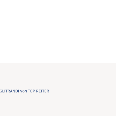
angezeigt werden.
Warenkorb ansehen
Schließen
Weiter einkaufen
Warenkorb schließen
 GLITRANDI von TOP REITER