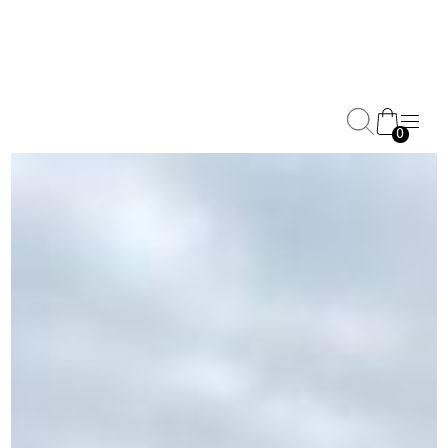
0
Decken