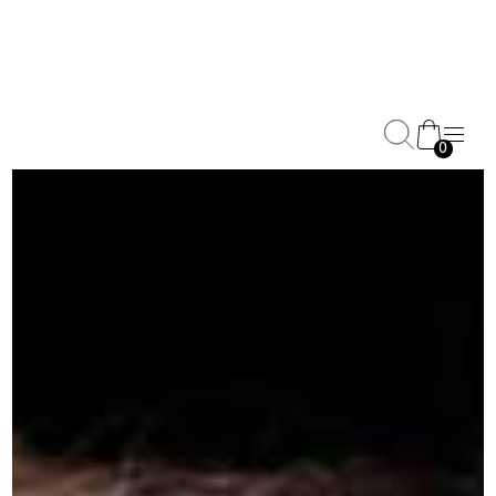
0
Halfter und Führstricke