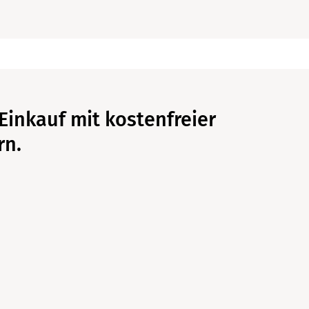
Vielen Dank!
Lege Produkte in den Warenkorb, damit diese hier
angezeigt werden.
Schließen
Warenkorb schließen
Einkauf mit kostenfreier
rn.