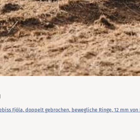
angezeigt werden.
Warenkorb ansehen
Schließen
Weiter einkaufen
Warenkorb schließen
n
ebiss Fjóla, doppelt gebrochen, bewegliche Ringe, 12 mm von