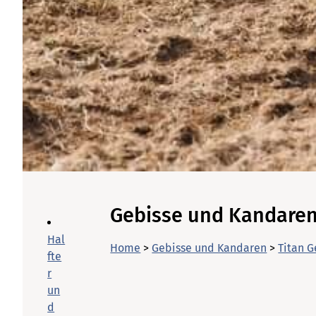
Gebisse und Kandare
Hal
Home
>
Gebisse und Kandaren
>
Titan G
fte
r
un
d