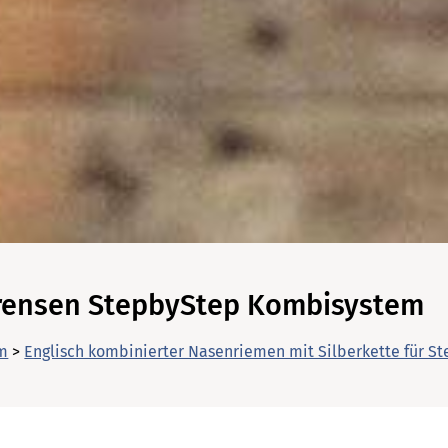
angezeigt werden.
Warenkorb ansehen
Schließen
Weiter einkaufen
Warenkorb schließen
rensen StepbyStep Kombisystem
m
>
Englisch kombinierter Nasenriemen mit Silberkette für 