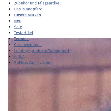
Zubehör und Pflegeartikel
Das Islandpferd
Unsere Marken
Neu
Sale
Testartikel
Termine
Halfter und Führstricke
Geschenkideen
Lieblingsprodukte Traumpferd
KIDKA
RoFlexs Zaunsysteme