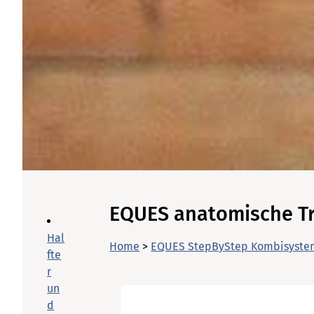
EQUES anatomische T
Hal
Home
>
EQUES StepByStep Kombisyste
fte
r
un
d