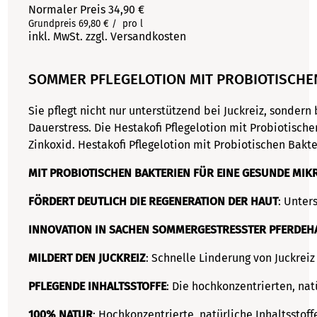
Normaler Preis
34,90 €
Grundpreis
69,80 €
/
pro
l
inkl. MwSt.
zzgl. Versandkosten
SOMMER PFLEGELOTION MIT PROBIOTISCHE
Sie
pflegt nicht nur unterstützend bei Juckreiz
, sondern 
Dauerstress. Die Hestakofi Pflegelotion mit Probiotisch
Zinkoxid. Hestakofi Pflegelotion mit Probiotischen Bakte
MIT PROBIOTISCHEN BAKTERIEN FÜR EINE GESUNDE MIK
FÖRDERT DEUTLICH DIE REGENERATION DER HAUT
: Unter
INNOVATION IN SACHEN SOMMERGESTRESSTER PFERDEH
MILDERT DEN JUCKREIZ
: Schnelle Linderung von Juckre
PFLEGENDE INHALTSSTOFFE
: Die hochkonzentrierten, nat
100% NATUR
: Hochkonzentrierte, natürliche Inhaltsstoff