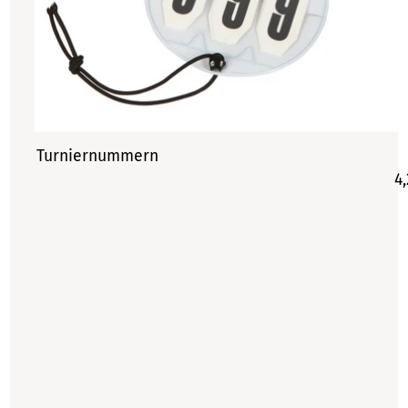
Turniernummern
4