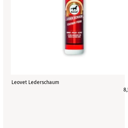
Leovet Lederschaum
8,