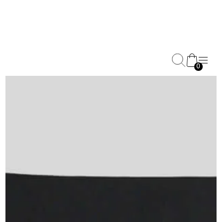
0
Reitleggins