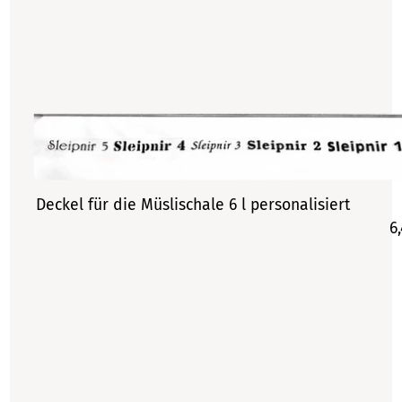
Deckel für die Müslischale 6 l personalisiert
6