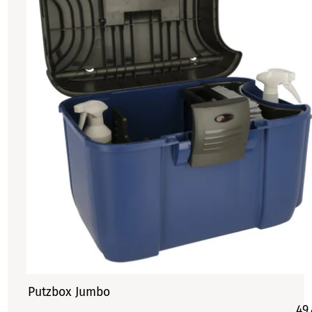
Putzbox Jumbo
49